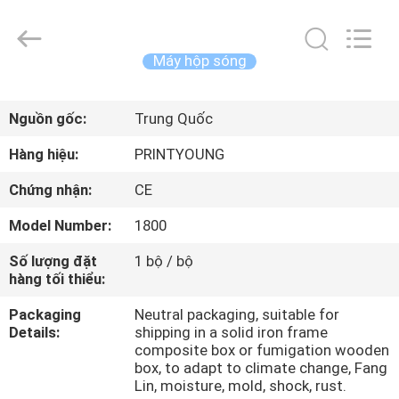
-
2026
Shanghai
Printyoung
International
Máy hộp sóng
Industry
Co.,Ltd.
All
TRANG
Rights
Reserved.
Nguồn gốc:
Trung Quốc
CHỦ
Hàng hiệu:
PRINTYOUNG
CÁC
Chứng nhận:
CE
SẢN
Model Number:
1800
PHẨM
Số lượng đặt
1 bộ / bộ
hàng tối thiểu:
VIDEO
Packaging
Neutral packaging, suitable for
Details:
shipping in a solid iron frame
VỀ
composite box or fumigation wooden
box, to adapt to climate change, Fang
CHÚNG
Lin, moisture, mold, shock, rust.