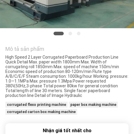
HỆ
CHÚNG
TÔI
YÊU
CẦU
Mô tả sản phẩm
High Speed 2 Layer Corrugated Paperboard Production Line
BÁO
Quick Detail Max. paper width 1800mm Max. Width of
corrugating roll 1850mm Max. speed of machine 150m/min
GIÁ
Economic speed of production 80-120m/min Flute type
A/B/C/E/F Steam consumption: 1000kg/hour Working. pressure:
1.0—1.1MPa Max. pressure 1.3Mpa Power requested
380V,50Hz,3-phase Total power 80kw for general condition
SƠ
Total length of line 30 meters. Single facer paperboard
production line Detail of Image Hydraulic
ĐỒ
corrugated flexo printing machine
paper box making machine
TRANG
corrugated carton box making machine
WEB
Nhận giá tốt nhất cho