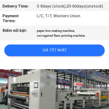
TÔI
Delivery Time:
5-8days (stock),20-60days(unstock)
Payment
L/C, T/T, Western Union
THAM
Terms:
QUAN
Điểm nổi bật:
,
paper box making machine
NHÀ
corrugated flexo printing machine
MÁY
GIÁ TỐT NHẤT
KIỂM
SOÁT
CHẤT
LƯỢNG
LIÊN