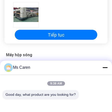
PRIVACY
POLICY
Tiếp tục
Máy hộp sóng
PRY-2508PRO Máy chế tạo hộp bìa lốp tự động
Ms Caren
Máy làm hộp tròn trang sức thông minh 18 chiếc / phút
9:38 AM
Automatic Corrugated Box Machine Flexo Printing Slotting Die
cutting
Good day, what product are you looking for?
Danh mục phổ biến
Tất cả