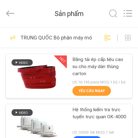
-
2026
Shanghai
Sản phẩm
Printyoung
International
Industry
Co.,Ltd.
All
TRANG
89
Rights
TRUNG QUỐC Bộ phận máy móc
Reserved.
CHỦ
Máy làm kẹp thư
mục
HOT
Băng tải ép cấp liệu cao
CÁC
su cho máy dán thùng
SẢN
carton
PHẨM
US 16-196 piece MOQ:1 bộ / bộ
YÊU CẦU NGAY
104
VIDEO
Hệ thống kiểm tra trực
Máy dán màng
tuyến trực quan OK-4000
VỀ
CHÚNG
US 10000 Set MOQ:1 Set