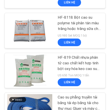
LIÊN HỆ
TÔI
HF-8118 Bột cao su
THAM
53
polyme tái phân tán màu
QUAN
trắng hoặc trắng sữa cho
Máy dán sáo
sáo giấy
NHÀ
US 980 Set MOQ:1 bộ
LIÊN HỆ
MÁY
HF-819 Chất nhựa phân
KIỂM
tử cao chất kết hợp tinh
SOÁT
bột oxy hóa keo cao su
114
bột
US 650 Ton MOQ:1 tấn
CHẤT
LIÊN HỆ
LƯỢNG
Máy cắt giấy
Cao su phẳng truyền tải
LIÊN
băng tải ép băng tải cho
thư mục Gluer và máy cắt