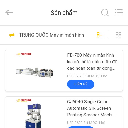
-
2026
Shanghai
Sản phẩm
Printyoung
International
Industry
Co.,Ltd.
All
TRANG
89
Rights
TRUNG QUỐC Máy in màn hình
Reserved.
CHỦ
Máy làm kẹp thư
mục
FB-780 Máy in màn hình
CÁC
lụa có thể lập trình tốc độ
SẢN
cao hoàn toàn tự động
với máy sấy UV và bộ xếp
PHẨM
USD 39500 Set MOQ:1 bộ
chồng cho máy in nhãn &
LIÊN HỆ
hóa đơn
104
VIDEO
GJ6040 Single Color
Máy dán màng
Automatic Silk Screen
VỀ
Printing Scraper Machine
with 400x600mm Print
CHÚNG
USD 2600 Set MOQ:1 bộ