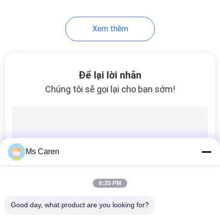
34
Xem thêm
Máy in Offset
Để lại lời nhắn
Chúng tôi sẽ gọi lại cho bạn sớm!
41
Máy in Flexo
Ms Caren
6:35 PM
Good day, what product are you looking for?