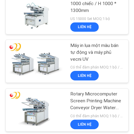
PRIVACY
1000 chiếc / H 1000 *
1300mm
POLICY
39
US 15000 Set MOQ:1 bộ
LIÊN HỆ
Máy phủ UV
Máy in lụa một màu bán
tự động và máy phủ
vecni UV
Có thể đàm phán MOQ:1 bộ / bộ
LIÊN HỆ
50
Rotary Microcomputer
Máy đóng sách
Screen Printing Machine
Conveyor Dryer Water
Based
Có thể đàm phán MOQ:1 bộ / bộ
LIÊN HỆ