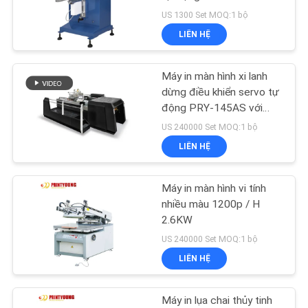
HỆ
US 1300 Set MOQ:1 bộ
CHÚNG
LIÊN HỆ
TÔI
72
Máy in màn hình xi lanh
Máy làm túi giấy
YÊU
dừng điều khiển servo tự
động PRY-145AS với
CẦU
máy sấy và bộ xếp chồng
US 240000 Set MOQ:1 bộ
BÁO
tự động
LIÊN HỆ
GIÁ
Máy in màn hình vi tính
65
SƠ
nhiều màu 1200p / H
Máy cắt giấy tự
2.6KW
ĐỒ
US 240000 Set MOQ:1 bộ
động
TRANG
LIÊN HỆ
WEB
Máy in lụa chai thủy tinh