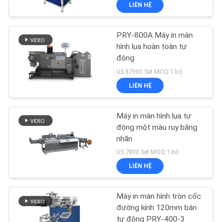
Area for Paper Industry
LIÊN HỆ
TÔI
Use
PRY-800A Máy in màn
THAM
53
hình lụa hoàn toàn tự
QUAN
động
Máy dán sáo
NHÀ
US 87900 Set MOQ:1 bộ
LIÊN HỆ
MÁY
Máy in màn hình lụa tự
KIỂM
động một màu ruy băng
SOÁT
nhãn
114
US 7800 Set MOQ:1 bộ
CHẤT
LIÊN HỆ
LƯỢNG
Máy cắt giấy
Máy in màn hình tròn cốc
LIÊN
đường kính 120mm bán
tự động PRY-400-3