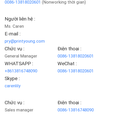
0086-13818020601
(Nonworking thời gian)
TÔI
Người liên hệ :
THAM
Ms. Caren
QUAN
E-mail :
NHÀ
pry@printyoung.com
MÁY
Chức vụ :
Điện thoại :
General Manager
0086-13818020601
KIỂM
WHATSAPP :
WeChat :
+8613816748090
0086-13818020601
SOÁT
Skype :
CHẤT
carenlily
LƯỢNG
Chức vụ :
Điện thoại :
LIÊN
Sales manager
0086-13816748090