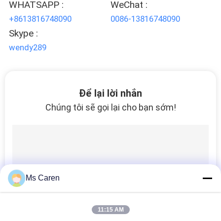
HỆ
WHATSAPP :
WeChat :
CHÚNG
+8613816748090
0086-13816748090
TÔI
Skype :
wendy289
YÊU
CẦU
Để lại lời nhắn
BÁO
Chúng tôi sẽ gọi lại cho bạn sớm!
GIÁ
SƠ
ĐỒ
TRANG
Ms Caren
WEB
11:15 AM