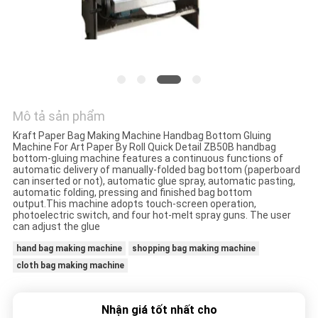
HỆ
CHÚNG
TÔI
YÊU
CẦU
Mô tả sản phẩm
Kraft Paper Bag Making Machine Handbag Bottom Gluing
BÁO
Machine For Art Paper By Roll Quick Detail ZB50B handbag
bottom-gluing machine features a continuous functions of
GIÁ
automatic delivery of manually-folded bag bottom (paperboard
can inserted or not), automatic glue spray, automatic pasting,
automatic folding, pressing and finished bag bottom
output.This machine adopts touch-screen operation,
SƠ
photoelectric switch, and four hot-melt spray guns. The user
can adjust the glue
ĐỒ
hand bag making machine
shopping bag making machine
TRANG
cloth bag making machine
WEB
Nhận giá tốt nhất cho