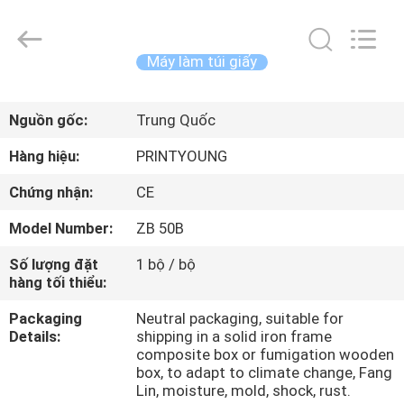
-
2026
Shanghai
Printyoung
International
Máy làm túi giấy
Industry
Co.,Ltd.
All
TRANG
Rights
Reserved.
Nguồn gốc:
Trung Quốc
CHỦ
Hàng hiệu:
PRINTYOUNG
CÁC
Chứng nhận:
CE
SẢN
Model Number:
ZB 50B
PHẨM
Số lượng đặt
1 bộ / bộ
hàng tối thiểu:
VIDEO
Packaging
Neutral packaging, suitable for
Details:
shipping in a solid iron frame
VỀ
composite box or fumigation wooden
box, to adapt to climate change, Fang
CHÚNG
Lin, moisture, mold, shock, rust.