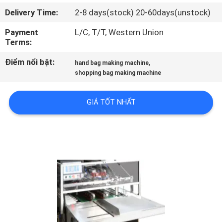
TÔI
Delivery Time:
2-8 days(stock) 20-60days(unstock)
Payment
L/C, T/T, Western Union
THAM
Terms:
QUAN
Điểm nổi bật:
,
hand bag making machine
NHÀ
shopping bag making machine
MÁY
GIÁ TỐT NHẤT
KIỂM
SOÁT
CHẤT
LƯỢNG
LIÊN