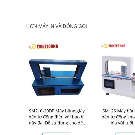
HƠN MÁY IN VÀ ĐÓNG GÓI
phẳng PRY-1
SM210-20DP Máy băng giấy
SM12S Máy băn
ập nóng thủ
bán tự động điện với bao bì
bán tự động cho
g
dây đai Dễ sử dụng cho dệt
bìa với tuổi
may Thực phẩm & đồ uống