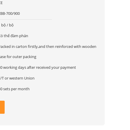
CE
ZBB-700/900
 bộ / bộ
Có thể đàm phán
Packed in carton firstly,and then reinforced with wooden
ase for outer packing
30 working days after received your payment
T/T or western Union
30 sets per month