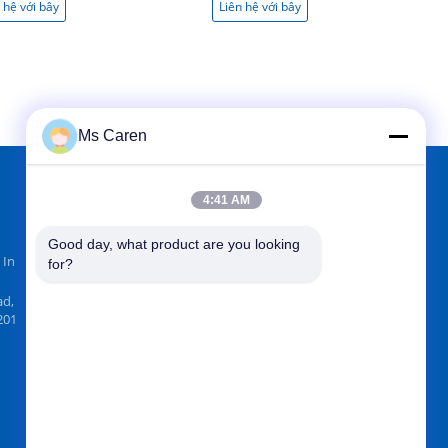
 hệ với bây
Liên hệ với bây
Liên
giờ
giờ
Ms Caren
4:41 AM
TÌM CHÚNG TÔI TRÊN
Good day, what product are you looking 
 In
for?
ad,
201
Gửi