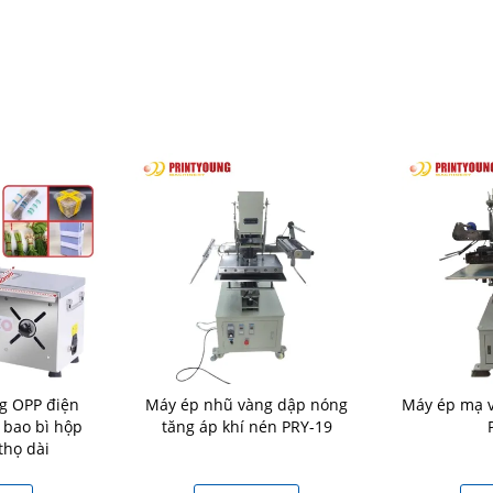
g OPP điện
Máy ép nhũ vàng dập nóng
Máy ép mạ v
 bao bì hộp
tăng áp khí nén PRY-19
 thọ dài