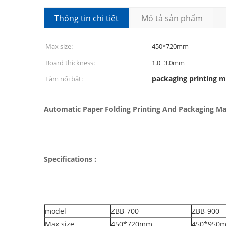
Thông tin chi tiết
Mô tả sản phẩm
Max size:
450*720mm
Board thickness:
1.0~3.0mm
packaging printing 
Làm nổi bật:
Automatic Paper Folding Printing And Packaging Ma
Specifications :
model
ZBB-700
ZBB-900
Max size
450*720mm
450*950