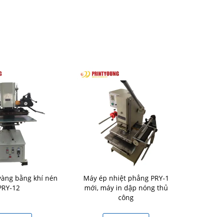
àng bằng khí nén
Máy ép nhiệt phẳng PRY-1
SM210-20DP
PRY-12
mới, máy in dập nóng thủ
bán tự động
công
dây đai Dễ 
may Thực 