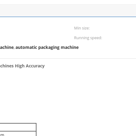
Min size:
Running speed:
machine
automatic packaging machine
,
chines High Accuracy
mm