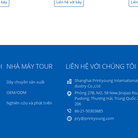
i bây
Liên hệ với bây
Liên
giờ
I
NHÀ MÁY TOUR
LIÊN HỆ VỚI CHÚNG TÔI
Shanghai Printyoung International
Dây chuyền sản xuất
dustry Co.,Ltd
OEM/ODM
Phòng 27B, NO, 58 New Jinqiao Ro
Pudong, Thượng Hải, Trung Quốc 
Nghiên cứu và phát triển
206
86-21-50303885
pry@printyoung.com