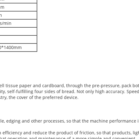
mm
m
s/min
00*1400mm
ll tissue paper and cardboard, through the pre-pressure, pack bot
ty, self-fulfilling four sides of bread. Not only high accuracy. Speed
ry, the cover of the preferred device.
e, edging and other processes, so that the machine performance is
efficiency and reduce the product of friction, so that products, li
 that operation and maintenance of a more simple and convenient.