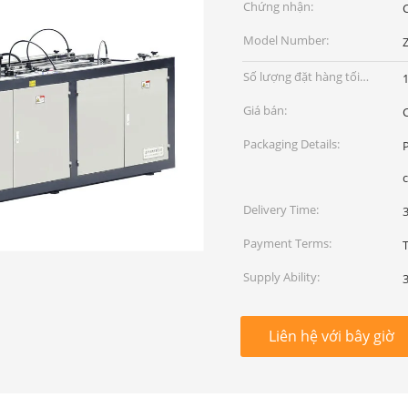
Chứng nhận:
Model Number:
Số lượng đặt hàng tối
1
thiểu:
Giá bán:
Packaging Details:
c
Delivery Time:
Payment Terms:
Supply Ability:
Liên hệ với bây giờ