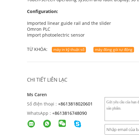
Configuration:
Imported linear guide rail and the slider
Omron PLC
Import photoelectric sensor
TỪ KHÓA:
máy in kỹ thuật số
máy đóng gói tự động
CHI TIẾT LIÊN LẠC
Ms Caren
Số điện thoại :
+8613818020601
WhatsApp :
+
8613816748090