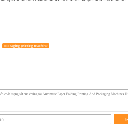
packaging printing machine
Ti