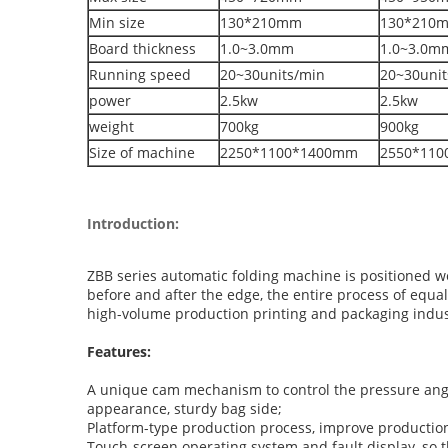
Min size
130*210mm
130*210
Board thickness
1.0~3.0mm
1.0~3.0m
Running speed
20~30units/min
20~30unit
power
2.5kw
2.5kw
weight
700kg
900kg
Size of machine
2250*1100*1400mm
2550*11
Introduction:
ZBB series automatic folding machine is positioned we
before and after the edge, the entire process of equali
high-volume production printing and packaging indust
Features:
A unique cam mechanism to control the pressure angl
appearance, sturdy bag side;
Platform-type production process, improve production 
Touch-screen operating system and fault display, so