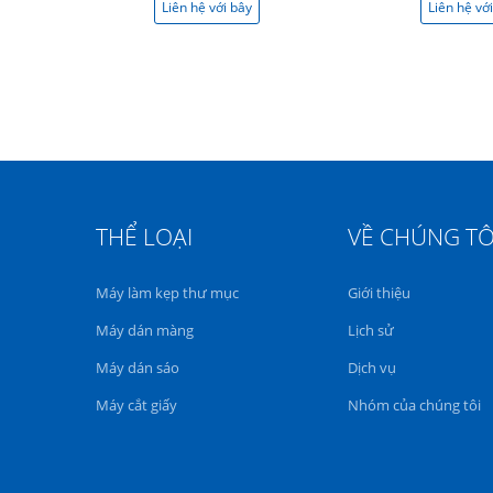
i bây
Liên hệ với bây
Liên hệ vớ
giờ
giờ
THỂ LOẠI
VỀ CHÚNG TÔ
Máy làm kẹp thư mục
Giới thiệu
Máy dán màng
Lịch sử
Máy dán sáo
Dịch vụ
Máy cắt giấy
Nhóm của chúng tôi