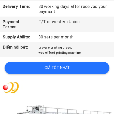
TÔI
Delivery Time:
30 working days after received your
payment
THAM
Payment
T/T or western Union
Terms:
QUAN
NHÀ
Supply Ability:
30 sets per month
MÁY
Điểm nổi bật:
,
gravure printing press
web offset printing machine
KIỂM
GIÁ TỐT NHẤT
SOÁT
CHẤT
LƯỢNG
LIÊN