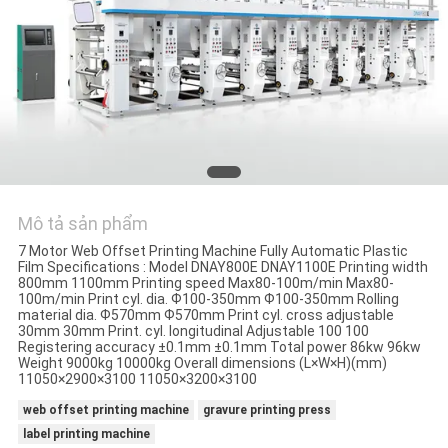
HỆ
CHÚNG
TÔI
YÊU
CẦU
BÁO
Mô tả sản phẩm
GIÁ
7 Motor Web Offset Printing Machine Fully Automatic Plastic
Film Specifications : Model DNAY800E DNAY1100E Printing width
800mm 1100mm Printing speed Max80-100m/min Max80-
SƠ
100m/min Print cyl. dia. Ф100-350mm Ф100-350mm Rolling
material dia. Ф570mm Ф570mm Print cyl. cross adjustable
ĐỒ
30mm 30mm Print. cyl. longitudinal Adjustable 100 100
Registering accuracy ±0.1mm ±0.1mm Total power 86kw 96kw
TRANG
Weight 9000kg 10000kg Overall dimensions (L×W×H)(mm)
11050×2900×3100 11050×3200×3100
WEB
web offset printing machine
gravure printing press
label printing machine