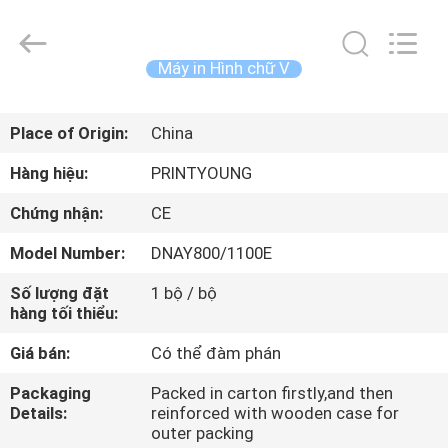
-
2026
Shanghai
Printyoung
International
Máy in Hình chữ V
Industry
Co.,Ltd.
All
TRANG
Rights
Reserved.
Place of Origin:
China
CHỦ
Hàng hiệu:
PRINTYOUNG
CÁC
Chứng nhận:
CE
SẢN
Model Number:
DNAY800/1100E
PHẨM
Số lượng đặt
1 bộ / bộ
hàng tối thiểu:
VIDEO
Giá bán:
Có thể đàm phán
VỀ
Packaging
Packed in carton firstly,and then
Details:
reinforced with wooden case for
CHÚNG
outer packing