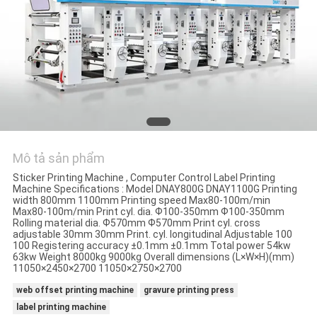
HỆ
CHÚNG
TÔI
YÊU
CẦU
BÁO
Mô tả sản phẩm
GIÁ
Sticker Printing Machine , Computer Control Label Printing
Machine Specifications : Model DNAY800G DNAY1100G Printing
width 800mm 1100mm Printing speed Max80-100m/min
SƠ
Max80-100m/min Print cyl. dia. Ф100-350mm Ф100-350mm
Rolling material dia. Ф570mm Ф570mm Print cyl. cross
ĐỒ
adjustable 30mm 30mm Print. cyl. longitudinal Adjustable 100
100 Registering accuracy ±0.1mm ±0.1mm Total power 54kw
TRANG
63kw Weight 8000kg 9000kg Overall dimensions (L×W×H)(mm)
11050×2450×2700 11050×2750×2700
WEB
web offset printing machine
gravure printing press
label printing machine