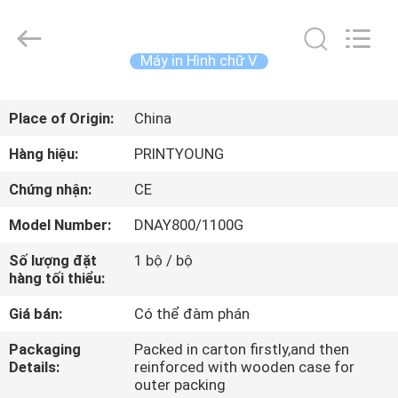
-
2026
Shanghai
Printyoung
International
Máy in Hình chữ V
Industry
Co.,Ltd.
All
TRANG
Rights
Reserved.
Place of Origin:
China
CHỦ
Hàng hiệu:
PRINTYOUNG
CÁC
Chứng nhận:
CE
SẢN
Model Number:
DNAY800/1100G
PHẨM
Số lượng đặt
1 bộ / bộ
hàng tối thiểu:
VIDEO
Giá bán:
Có thể đàm phán
VỀ
Packaging
Packed in carton firstly,and then
Details:
reinforced with wooden case for
CHÚNG
outer packing