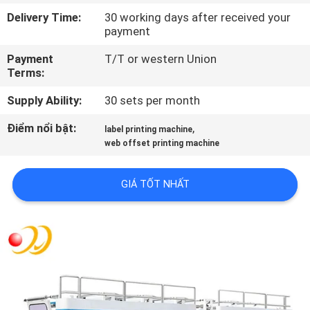
TÔI
Delivery Time:
30 working days after received your
payment
THAM
Payment
T/T or western Union
Terms:
QUAN
NHÀ
Supply Ability:
30 sets per month
MÁY
Điểm nổi bật:
,
label printing machine
web offset printing machine
KIỂM
GIÁ TỐT NHẤT
SOÁT
CHẤT
LƯỢNG
LIÊN