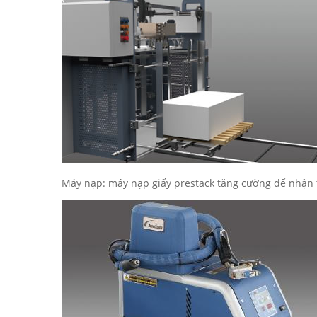
Máy nạp: máy nạp giấy prestack tăng cường để nhận th