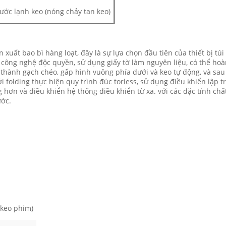
ước lạnh keo (nóng chảy tan keo)
xuất bao bì hàng loạt, đây là sự lựa chọn đầu tiên của thiết bị t
ố công nghệ độc quyền, sử dụng giấy tờ làm nguyên liệu, có thể hoàn 
nh thành gạch chéo, gấp hình vuông phía dưới và keo tự động, và sau
 folding thực hiện quy trình đúc torless, sử dụng điều khiển lập t
g hơn và điều khiển hệ thống điều khiển từ xa. với các đặc tính ch
ước.
y keo phim)