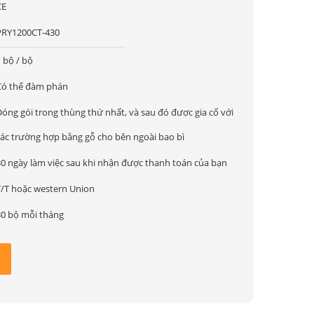
CE
PRY1200CT-430
 bộ / bộ
Có thể đàm phán
Đóng gói trong thùng thứ nhất, và sau đó được gia cố với
các trường hợp bằng gỗ cho bên ngoài bao bì
30 ngày làm việc sau khi nhận được thanh toán của bạn
T/T hoặc western Union
30 bộ mỗi tháng