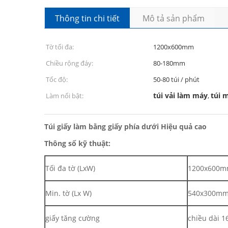
Thông tin chi tiết
Mô tả sản phẩm
Tờ tối đa:
1200x600mm
Chiều rộng đáy:
80-180mm
Tốc độ:
50-80 túi / phút
túi vải làm máy
túi 
Làm nổi bật:
,
Túi giấy làm bằng giấy phía dưới Hiệu quả cao
Thông số kỹ thuật:
Tối đa tờ (LxW)
1200x600
Min. tờ (Lx W)
540x300m
giấy tăng cường
chiều dài 