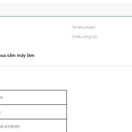
Tờ Min.sheet:
Chiều rộng túi:
mua sắm máy làm
mm
m
160-410mm