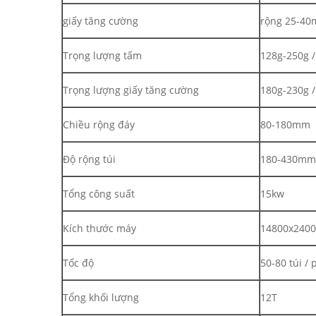
giấy tăng cường
rộng 25-4
Trọng lượng tấm
128g-250g 
Trọng lượng giấy tăng cường
180g-230g 
Chiều rộng đáy
80-180mm
Độ rộng túi
180-430mm
Tổng công suất
15kw
Kích thước máy
14800x240
Tốc độ
50-80 túi / 
Tổng khối lượng
12T