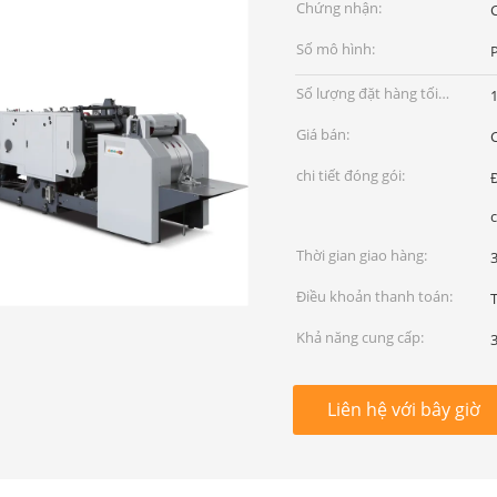
Chứng nhận:
Số mô hình:
Số lượng đặt hàng tối
1
thiểu:
Giá bán:
chi tiết đóng gói:
Thời gian giao hàng:
Điều khoản thanh toán:
Khả năng cung cấp:
Liên hệ với bây giờ