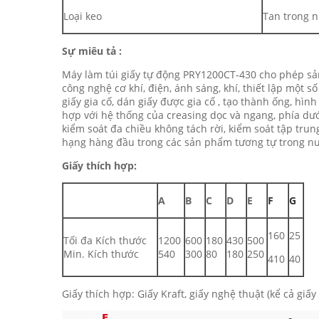
Loại keo
Tan trong n
Sự miêu tả :
Máy làm túi giấy tự động PRY1200CT-430 cho phép sản 
công nghệ cơ khí, điện, ánh sáng, khí, thiết lập một s
giấy gia cố, dán giấy được gia cố , tạo thành ống, hì
hợp với hệ thống của creasing dọc và ngang, phía dưới
kiểm soát đa chiều không tách rời, kiểm soát tập trun
hạng hàng đầu trong các sản phẩm tương tự trong n
Giấy thích hợp:
A
B
C
D
E
F
G
160
25
Tối đa Kích thước
1200
600
180
430
500
Min. Kích thước
540
300
80
180
250
410
40
Giấy thích hợp: Giấy Kraft, giấy nghệ thuật (kể cả giấ