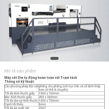
HỆ
CHÚNG
TÔI
YÊU
CẦU
BÁO
GIÁ
Mô tả sản phẩm
SƠ
Máy cắt Die tự động hoàn toàn với Trạm tách
ĐỒ
Thông số kỹ thuật:
Các phương pháp đúc cắt
phẳng cho phẳng (với trục trên và cố định thấp
TRANG
hơn có thể di chuyển)
Tối đa Kích thước giấy
1060 x 760mm
WEB
Min. Kích thước giấy
450 x 360mm
Tối đa die-cut Kích thước
1050 x 750mm
Cạnh tối thiểu
6mm
Tối đa Áp suất cắt
250T