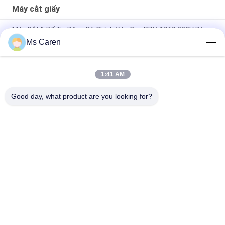
Máy cắt giấy
Máy Cắt & Bế Tự Động Độ Chính Xác Cao PRY-1060 380V Dùng
Cho Giấy
Ms Caren
TYMK Hot Stamping và Die Cutting Machine với ZS Series
Automatic Feeder
1:41 AM
PRY-2000 Máy cắt đứt ván giấy xoay dây chuyền bán tự động
Good day, what product are you looking for?
Danh mục phổ biến
Tất cả
các
Máy Làm Kẹp Thư 
Máy Dán Màng
Mục
Máy Dán Sáo
Máy Cắt Giấy
Máy Cắt Giấy Tự 
Máy Làm Túi Giấy
Động