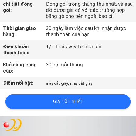
TÔI
chi tiết đóng
Đóng gói trong thùng thứ nhất, và sau
gói:
đó được gia cố với các trường hợp
bằng gỗ cho bên ngoài bao bì
THAM
Thời gian giao
30 ngày làm việc sau khi nhận được
QUAN
hàng:
thanh toán của bạn
NHÀ
Điều khoản
T/T hoặc western Union
thanh toán:
MÁY
Khả năng cung
30 bộ mỗi tháng
cấp:
KIỂM
Điểm nổi bật:
,
SOÁT
máy cắt giấy
máy cắt giấy
CHẤT
GIÁ TỐT NHẤT
LƯỢNG
LIÊN