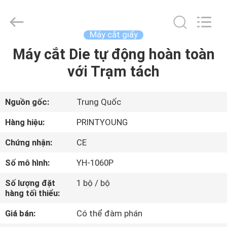
-
2026
Shanghai
Printyoung
International
Máy cắt giấy
Industry
Co.,Ltd.
All
Máy cắt Die tự động hoàn toàn
TRANG
Rights
Reserved.
với Trạm tách
CHỦ
CÁC
Nguồn gốc:
Trung Quốc
SẢN
Hàng hiệu:
PRINTYOUNG
PHẨM
Chứng nhận:
CE
Số mô hình:
YH-1060P
VIDEO
Số lượng đặt
1 bộ / bộ
hàng tối thiểu:
VỀ
Giá bán:
Có thể đàm phán
CHÚNG