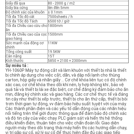
PRIVACY
Giấy đã qua
80 - 2000 g / m2
Giấy bìa cứng
lên đến 5mm
POLICY
Độ chính xác của khuôn
± 0.1mm
Tối đa Tốc độ cắt
7500sheets / h
Tối đa Tốc độ Tách
6500 tờ / giờ
Tối đa Chiều cao cừu cho
1800mm
ăn
Tối đa Chiều cao của cọc
1500mm
giao hàng
Sức mạnh của động cơ
11KW
chính
Tổng công suất
19.5KW
Cân nặng
15T
Kích thước
5850 × 2100 × 2300mm
Sự miêu tả :
YH-1060P Máy tự động cắt và làm khuôn với thiết bị nhả là thiết
bị chính áp dụng cho việc cắt, dãn, và dập nổi lạnh cho thùng
carton, hộp giấy và nhãn giấy ... Cơ chế khóa liên tục có độ chính
xác cao, cơ chế khóa theo dõi khí nén, ly hợp không khí , bảo vệ
quá tải và thiết bị lái xe đặc biệt, cơ chế đăng ký đảm bảo cho ăn
mịn, đăng ký chính xác và giao hàng. Các cơ chế thực tế và đáng
tin cậy như thiết bị xếp trước, thiết bị cho ăn thứ cấp, thiết bị bôi
trơn thời gian tự động, vv đảm bảo hiệu suất tuyệt vời của máy.
Các thành phần điện và các yếu tố dẫn động của các nhãn hiệu
nổi tiếng trên thế giới được thông qua để đảm bảo độ chính xác
và độ tin cậy của việc chạy. PLC giám sát và hiển thị hệ thống
điều khiển điện, thuận tiện cho việc chẩn đoán lỗi. Giao diện
người-máy theo dõi trạng thái máy hiển thị các hướng dẫn chạy,
vị trí gặp sự cố, xử lý sự cố để thực hiện đầy đủ các giao tiếp