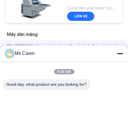
Có thể đàm phán MOQ:1 bộ / bộ
LIÊN HỆ
Máy dán màng
RD-V370FS Máy làm mỏng phim giấy máy tính thông minh với
động cơ 110V / 220V 1-3m / phút 340mm chiều rộng tối đa
Ms Caren
PRY-390D 520D 650D Pneumatic Auto Cut Heated Roll Paper
Film Laminator với Onerlap
9:28 AM
PRY-ER Roll to Roll Máy lọc phim dọc hoàn toàn tự động
Good day, what product are you looking for?
Danh mục phổ biến
Tất cả
các
Máy Làm Kẹp Thư 
Máy Dán Màng
Mục