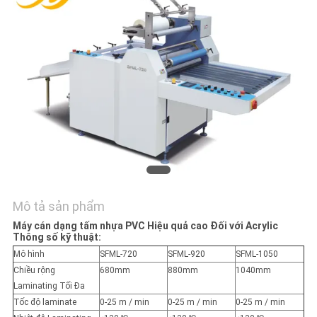
HỆ
CHÚNG
TÔI
YÊU
CẦU
BÁO
GIÁ
Mô tả sản phẩm
SƠ
Máy cán dạng tấm nhựa PVC Hiệu quả cao Đối với Acrylic
ĐỒ
Thông số kỹ thuật:
TRANG
Mô hình
SFML-720
SFML-920
SFML-1050
Chiều rộng
680mm
880mm
1040mm
WEB
Laminating Tối Đa
Tốc độ laminate
0-25 m / min
0-25 m / min
0-25 m / min