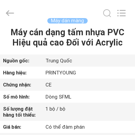
-
2026
Shanghai
Printyoung
International
Máy dán màng
Industry
Co.,Ltd.
All
Máy cán dạng tấm nhựa PVC
TRANG
Rights
Reserved.
Hiệu quả cao Đối với Acrylic
CHỦ
CÁC
Nguồn gốc:
Trung Quốc
SẢN
Hàng hiệu:
PRINTYOUNG
PHẨM
Chứng nhận:
CE
Số mô hình:
Dòng SFML
VIDEO
Số lượng đặt
1 bộ / bộ
hàng tối thiểu:
VỀ
Giá bán:
Có thể đàm phán
CHÚNG