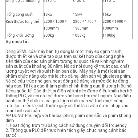
Nhiệt độ Laminating
≤130 ℃
≤130 ℃
≤130 ℃
PRIVACY
POLICY
Tổng công suất
13kw
15kw
16kw
Kích thước tổng thể
2200 * 1500 *
2200 * 1700 *
2200 * 1900 *
1300mm
1300mm
1300mm
Tổng khối lượng
900kg
1000kg
1100kg
Sự miêu tả :
Dòng SFML của máy bán tự động là một máy ép cạnh tranh
được thiết kế và chế tạo dựa trên sự kết hợp của công nghệ
tiên tiến của các sản phẩm tương tự quốc tế và kinh nghiệm
sản xuất của khoảng 30 năm. Nó có nội dung kỹ thuật cao, chất
lượng tuyệt vời và xuất hiện ban đầu. Máy này là một loại sản
phẩm chức năng kép mà là cho cả hai dán sẵn và glueless phim.
Nó có cấu trúc nhỏ gọn, hoạt động dễ dàng và mức độ tự động
hóa cao. Tất cả các thành phần chính thông qua thương hiệu nổi
tiếng quốc tế. Các thiết bị điện và khí nén được điều khiển bởi hệ
thống PLC, và chỉ có thể được vận hành bởi một người. Nhà điều
hành có thể nhận ra cả quá trình nhân bản và tách biệt cùng
một lúc miễn là kích thước giấy có thể làm việc được nhập vào
màn hình văn bản.
ÁP DỤNG: Phù hợp với hai loại phim, phim dán sẵn và phim không
dính
1. Hoạt động trơn tru bằng cách sử dụng chuyển đổi frquency.
2. Thông qua PLC để thực hiện tách giấy, chức năng cảnh báo
sự cố, ...