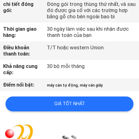
TÔI
chi tiết đóng
Đóng gói trong thùng thứ nhất, và sau
gói:
đó được gia cố với các trường hợp
bằng gỗ cho bên ngoài bao bì
THAM
Thời gian giao
30 ngày làm việc sau khi nhận được
QUAN
hàng:
thanh toán của bạn
NHÀ
Điều khoản
T/T hoặc western Union
thanh toán:
MÁY
Khả năng cung
30 bộ mỗi tháng
cấp:
KIỂM
Điểm nổi bật:
,
SOÁT
máy cán tự động
máy cán giấy
CHẤT
GIÁ TỐT NHẤT
LƯỢNG
LIÊN