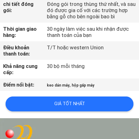
TÔI
chi tiết đóng
Đóng gói trong thùng thứ nhất, và sau
gói:
đó được gia cố với các trường hợp
bằng gỗ cho bên ngoài bao bì
THAM
Thời gian giao
30 ngày làm việc sau khi nhận được
QUAN
hàng:
thanh toán của bạn
NHÀ
Điều khoản
T/T hoặc western Union
thanh toán:
MÁY
Khả năng cung
30 bộ mỗi tháng
cấp:
KIỂM
Điểm nổi bật:
,
SOÁT
keo dán máy
hộp gấp máy
CHẤT
GIÁ TỐT NHẤT
LƯỢNG
LIÊN