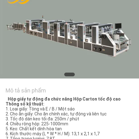
HỆ
CHÚNG
TÔI
YÊU
CẦU
BÁO
GIÁ
Mô tả sản phẩm
SƠ
Hộp giấy tự động đa chức năng Hộp Carton tốc độ cao
ĐỒ
Thông số kỹ thuật:
1. Loại giấy: Tông và E / B / Một sáo
TRANG
2. Cho ăn giấy: Cho ăn chính xác, tự động và liên tục
3. Tốc độ dán keo tối đa: 250m / phút
WEB
4. Chiều rộng hộp: 225-1000mm
5. Keo: Chất kết dính hòa tan
6. Kích thước máy (L * W * H / M): 13,1 x 2,1 x 1,7
7. Tổng trọng lượng: 7.8T