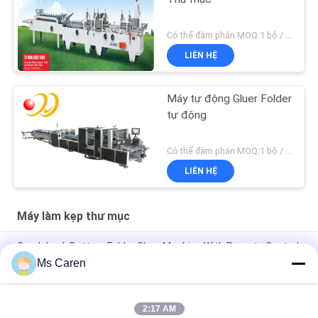
Có thể đàm phán MOQ:1 bộ / bộ
LIÊN HỆ
Máy tự động Gluer Folder
tự động
Có thể đàm phán MOQ:1 bộ / bộ
LIÊN HỆ
Máy làm kẹp thư mục
Crash Lock Bottom Folder Gluer Machine With Remote Control
Airplanes 0-220m / min
Ms Caren
Máy dán thư mục hộp nhỏ PRYA-700 Máy dán thư mục hộp
sáo F / E
2:17 AM