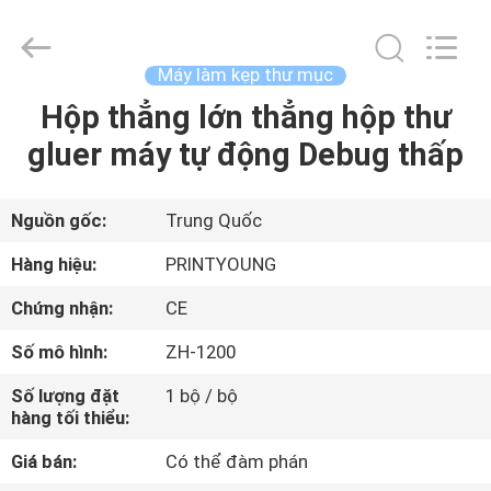
-
2026
Shanghai
Printyoung
International
Máy làm kẹp thư mục
Industry
Co.,Ltd.
All
Hộp thẳng lớn thẳng hộp thư
TRANG
Rights
Reserved.
gluer máy tự động Debug thấp
CHỦ
CÁC
Nguồn gốc:
Trung Quốc
SẢN
Hàng hiệu:
PRINTYOUNG
PHẨM
Chứng nhận:
CE
Số mô hình:
ZH-1200
VIDEO
Số lượng đặt
1 bộ / bộ
hàng tối thiểu:
VỀ
Giá bán:
Có thể đàm phán
CHÚNG