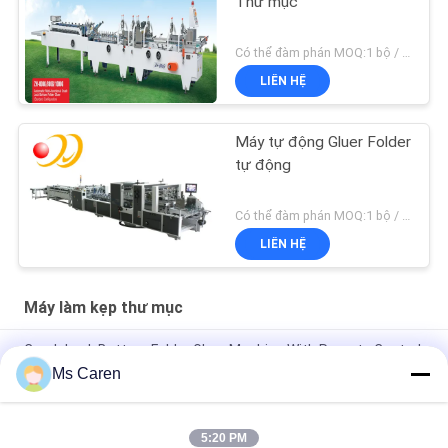
Thư mục
Có thể đàm phán MOQ:1 bộ / bộ
LIÊN HỆ
Máy tự động Gluer Folder
tự động
Có thể đàm phán MOQ:1 bộ / bộ
LIÊN HỆ
Máy làm kẹp thư mục
Crash Lock Bottom Folder Gluer Machine With Remote Control
Airplanes 0-220m / min
Ms Caren
Máy dán thư mục hộp nhỏ PRYA-700 Máy dán thư mục hộp
sáo F / E
5:20 PM