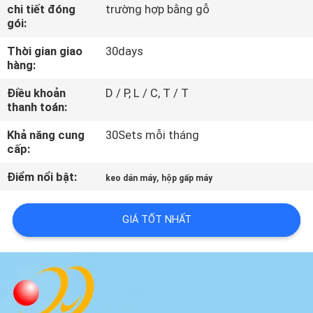
TÔI
chi tiết đóng
trường hợp bằng gỗ
gói:
Thời gian giao
30days
THAM
hàng:
QUAN
Điều khoản
D / P, L / C, T / T
NHÀ
thanh toán:
MÁY
Khả năng cung
30Sets mỗi tháng
cấp:
KIỂM
Điểm nổi bật:
,
keo dán máy
hộp gấp máy
SOÁT
CHẤT
GIÁ TỐT NHẤT
LƯỢNG
LIÊN