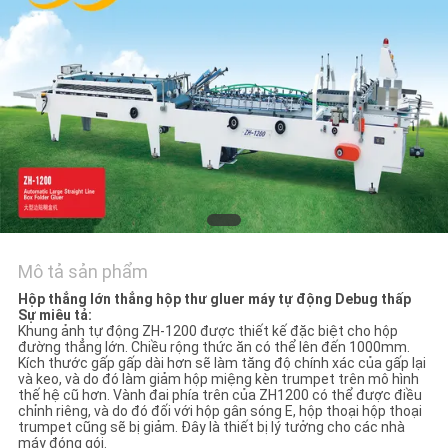
HỆ
CHÚNG
TÔI
YÊU
CẦU
BÁO
GIÁ
Mô tả sản phẩm
SƠ
Hộp thẳng lớn thẳng hộp thư gluer máy tự động Debug thấp
Sự miêu tả:
ĐỒ
Khung ảnh tự động ZH-1200 được thiết kế đặc biệt cho hộp
đường thẳng lớn. Chiều rộng thức ăn có thể lên đến 1000mm.
TRANG
Kích thước gấp gấp dài hơn sẽ làm tăng độ chính xác của gấp lại
và keo, và do đó làm giảm hộp miệng kèn trumpet trên mô hình
WEB
thế hệ cũ hơn. Vành đai phía trên của ZH1200 có thể được điều
chỉnh riêng, và do đó đối với hộp gân sóng E, hộp thoại hộp thoại
trumpet cũng sẽ bị giảm. Đây là thiết bị lý tưởng cho các nhà
máy đóng gói.