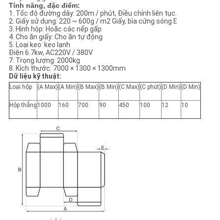
PRIVACY
Tính năng, đặc điểm:
1. Tốc độ đường dây: 200m / phút, Điều chỉnh liên tục.
POLICY
2. Giấy sử dụng: 220 ~ 600g / m2 Giấy, bìa cứng sóng E
3. Hình hộp: Hoặc các nếp gấp
4. Cho ăn giấy: Cho ăn tự động
5. Loại keo: keo lạnh
Điện 6.7kw, AC220V / 380V
7. Trọng lượng: 2000kg
8. Kích thước: 7000 × 1300 × 1300mm
Dữ liệu kỹ thuật:
Loại hộp
(A Max)
(A Min)
(B Max)
(B Min)
(C Max)
(C phút)
(D Min)
(D Min)
Hộp thẳng
1000
160
700
90
450
100
12
10