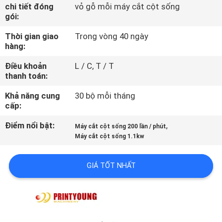
TÔI
chi tiết đóng
vỏ gỗ mỗi máy cắt cột sống
gói:
Thời gian giao
Trong vòng 40 ngày
THAM
hàng:
QUAN
Điều khoản
L / C, T / T
NHÀ
thanh toán:
MÁY
Khả năng cung
30 bộ mỗi tháng
cấp:
KIỂM
Điểm nổi bật:
,
Máy cắt cột sống 200 lần / phút
SOÁT
Máy cắt cột sống 1.1kw
CHẤT
GIÁ TỐT NHẤT
LƯỢNG
LIÊN