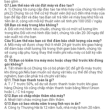
bao gồm ..
Q7.Làm thế nào về cài đặt máy và đào tạo?
A: 1) Chúng tôi cung cấp đào tạo tại nhà máy của chúng tôi miễn
phí;2) Chúng tôi có thể cử kỹ thuật viên (kỹ sư) đến nhà máy của
bạn để lắp đặt và đào tạo.Bạn sẽ trả tiền vé máy bay khứ hồi và
tiền ăn ở, cộng với mỗi kỹ thuật viên sẽ tính phí 100 USD / ngày.
Q8.Bạn có máy trong kho không?
A: Đối với mô hình tiêu chuẩn, chúng tôi có một số lượng lớn
trong kho.Đối với mô hình đặc biệt, chúng tôi cần 20-30 ngày để
sản xuất nó cho bạn.
Câu 9.Làm thế nào bạn có thể đảm bảo chất lượng của máy?
A: Mỗi máy sẽ được chạy thử ít nhất 24 giờ trước khi giao hàng
để đảm bảo chất lượng.Và trong thời gian bảo hành, chúng tôi
sẽ cung cấp phụ tùng thay thế miễn phí nếu máy có bất kỳ vấn
đề gì.
Q. 10.Bạn có kiểm tra máy móc hoặc chạy thử trước khi đóng
gói không?
A: Tất nhiên là có.Chúng tôi có bộ phận QC để gỡ lỗi máy trước
khi đóng gói.Nếu bạn muốn sử dụng vật liệu cụ thể để chạy thử
nghiệm, bạn cần phải trả chi phí vật liệu
Q11.Thời hạn thanh toán là gì?
A: T / T trước 50%, số dư sẽ được thanh toán trước khi giao
hàng.Chúng tôi cũng chấp nhận thanh toán bằng West Union
hoặc L / C trả ngay.
Q12.Bạn có chấp nhận thăm nhà máy?
A: Nhiệt liệt chào mừng bạn đến thăm.
Q13.Bạn có bao nhiêu năm trong lĩnh vực in ấn?
A: Công ty Thượng Hải là 12 năm tuổi, nhà máy là hơn 20 năm.