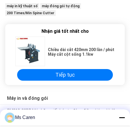
máy in kỹ thuật số
máy đóng gói tự động
200 Times/Min Spine Cutter
Nhận giá tốt nhất cho
Chiều dài cắt 420mm 200 lần / phút
Máy cắt cột sống 1.1kw
Tiếp tục
Máy in và đóng gói
SM210-20DP Máy băng giấy bán tự động điện với bao bì dây
đai Dễ sử dụng cho dệt may Thực phẩm & đồ uống
Ms Caren
SM12S Máy băng OPP điện bán tự động cho bao bì hộp bìa với