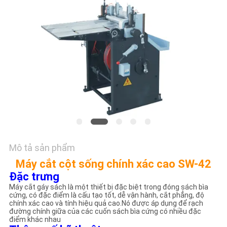
HỆ
CHÚNG
TÔI
YÊU
CẦU
BÁO
GIÁ
Mô tả sản phẩm
SƠ
Máy cắt cột sống chính xác cao SW-42
ĐỒ
Đặc trưng
TRANG
Máy cắt gáy sách là một thiết bị đặc biệt trong đóng sách bìa
cứng, có đặc điểm là cấu tạo tốt, dễ vận hành, cắt phẳng, độ
WEB
chính xác cao và tính hiệu quả cao.Nó được áp dụng để rạch
đường chính giữa của các cuốn sách bìa cứng có nhiều đặc
điểm khác nhau