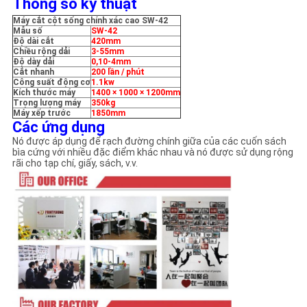
Thông số kỹ thuật
PRIVACY
Máy cắt cột sống chính xác cao SW-42
POLICY
Mẫu số
SW-42
Độ dài cắt
420mm
Chiều rộng dải
3-55mm
Độ dày dải
0,10-4mm
Cắt nhanh
200 lần / phút
Công suất động cơ
1.1kw
Kích thước máy
1400 × 1000 × 1200mm
Trọng lượng máy
350kg
Máy xếp trước
1850mm
Các ứng dụng
Nó được áp dụng để rạch đường chính giữa của các cuốn sách
bìa cứng với nhiều đặc điểm khác nhau và nó được sử dụng rộng
rãi cho tạp chí, giấy, sách, v.v.