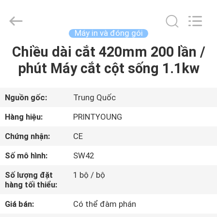
-
2026
Shanghai
Printyoung
International
Máy in và đóng gói
Industry
Co.,Ltd.
All
Chiều dài cắt 420mm 200 lần /
TRANG
Rights
Reserved.
phút Máy cắt cột sống 1.1kw
CHỦ
CÁC
Nguồn gốc:
Trung Quốc
SẢN
Hàng hiệu:
PRINTYOUNG
PHẨM
Chứng nhận:
CE
Số mô hình:
SW42
VIDEO
Số lượng đặt
1 bộ / bộ
hàng tối thiểu:
VỀ
Giá bán:
Có thể đàm phán
CHÚNG