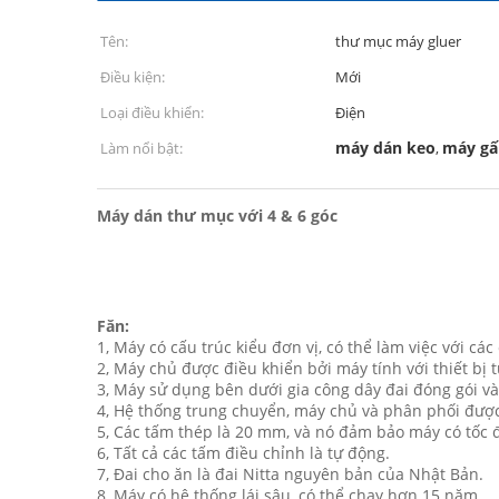
Tên:
thư mục máy gluer
Điều kiện:
Mới
Loại điều khiển:
Điện
máy dán keo
máy gấ
Làm nổi bật:
,
Máy dán thư mục với 4 & 6 góc
F
ăn:
1, Máy có cấu trúc kiểu đơn vị, có thể làm việc với cá
2, Máy chủ được điều khiển bởi máy tính với thiết bị t
3, Máy sử dụng bên dưới gia công dây đai đóng gói và
4, Hệ thống trung chuyển, máy chủ và phân phối được
5, Các tấm thép là 20 mm, và nó đảm bảo máy có tốc đ
6, Tất cả các tấm điều chỉnh là tự động.
7, Đai cho ăn là đai Nitta nguyên bản của Nhật Bản.
8, Máy có hệ thống lái sâu, có thể chạy hơn 15 năm.