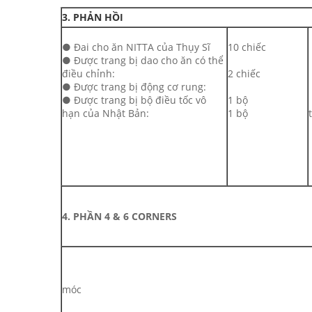
3. PHẢN HỒI
● Đai cho ăn NITTA của Thụy Sĩ
10 chiếc
● Được trang bị dao cho ăn có thể
điều chỉnh:
2 chiếc
● Được trang bị động cơ rung:
● Được trang bị bộ điều tốc vô
1 bộ
hạn của Nhật Bản:
1 bộ
4. PHẦN 4 & 6 CORNERS
móc