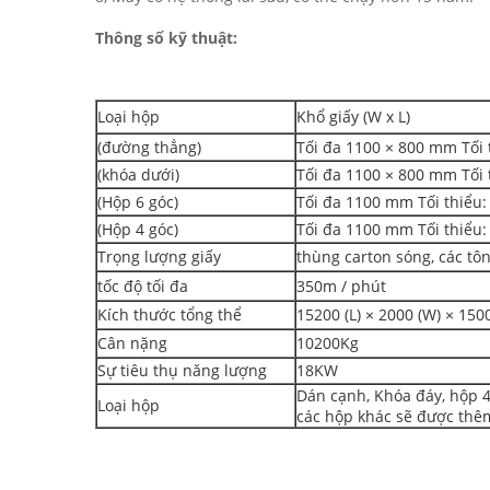
Thông số kỹ thuật:
Loại hộp
Khổ giấy (W x L)
(đường thẳng)
Tối đa 1100 × 800 mm Tối 
(khóa dưới)
Tối đa 1100 × 800 mm Tối 
(Hộp 6 góc)
Tối đa 1100 mm Tối thiểu
(Hộp 4 góc)
Tối đa 1100 mm Tối thiểu
Trọng lượng giấy
thùng carton sóng, các tông
tốc độ tối đa
350m / phút
Kích thước tổng thể
15200 (L) × 2000 (W) × 15
Cân nặng
10200Kg
Sự tiêu thụ năng lượng
18KW
Dán cạnh, Khóa đáy, hộp 4
Loại hộp
các hộp khác sẽ được thê