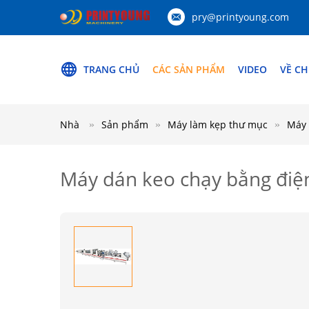
pry@printyoung.com
TRANG CHỦ
CÁC SẢN PHẨM
VIDEO
VỀ CH
Nhà
Sản phẩm
Máy làm kẹp thư mục
Máy 
Máy dán keo chạy bằng điện 