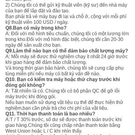
2) Chúng tôi có thể gửi kỹ thuật viên (kỹ sư) đến nhà máy
của bạn để lắp đặt và đào tạo.
Bạn phải trả vé máy bay đi lại và chỗ ở, cộng với mỗi phí
kỹ thuật viên 100 USD / ngày.
Q8.Bạn có máy trong kho?
A: Đối với mô hình tiêu chuẩn, chúng tôi có một lượng lớn
trong kho.
Đối với mô hình đặc biệt, chúng tôi cần 20-30
ngày để sản xuất cho bạn.
Q9.Làm thế nào bạn có thể đảm bảo chất lượng máy?
A: Mỗi máy sẽ được thử nghiệm chạy ít nhất 24 giờ trước
khi giao hàng để đảm bảo chất lượng.
Và trong thời gian bảo hành, chúng tôi sẽ cung cấp phụ
tùng miễn phí nếu máy có bất kỳ vấn đề nào.
Q10. Bạn có kiểm tra máy hoặc thử chạy trước khi
đóng gói không?
A: Tất nhiên là có. Chúng tôi có bộ phận QC để gỡ lỗi
máy trước khi đóng gói.
Nếu bạn muốn sử dụng vật liệu cụ thể để thực hiện thử
nghiệm,bạn cần phải trả cho chi phí của vật liệu.
Q11. Thời hạn thanh toán là bao nhiêu?
A:T / T 30% trước, số dư sẽ được thanh toán trước khi
giao hàng.
Chúng tôi cũng chấp nhận thanh toán bằng
West Union hoặc L / C khi nhìn thấy.