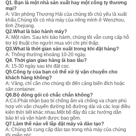
Q1. Bạn là một nhà sản xuất hay một công ty thương
mại?
A: Văn phòng Thượng Hải của chúng tôi chủ yếu là xuất
khẩu.
Chúng tôi có nhà máy của riêng mình ở Wenzhou,
tỉnh Zhejiang.
Q2.What là bảo hành máy?
A: Một năm. Sau khi bảo hành, chúng tôi vẫn cung cấp hỗ
trợ kỹ thuật cho người mua với chi phí thấp.
Q3.What là thời gian sản xuất trong khi đặt hàng?
A: Thông thường khoảng 10-20 ngày.
Q4. Thời gian giao hàng là bao lâu?
A: 15-30 ngày sau khi đặt cọc.
Q5.Công ty của bạn có thể xử lý vận chuyển cho
khách hàng không?
A: Vâng, chỉ cần cho chúng tôi đến cảng biển đích hoặc
sân container.
Q6.Bộ đóng gói có chắc chắn không?
A:Có.Phát nhận bao bì chống ẩm và chống va chạm phù
hợp với vận chuyển đường bộ đường dài và các loại điều
kiện thời tiết khác nhau.
Một bộ đầy đủ các hướng dẫn
bảo trì và vận hành được bao gồm.
Q7.Làm thế nào về lắp đặt máy và đào tạo?
A: Chúng tôi cung cấp đào tạo trong nhà máy của chúng
tôi miễn phí;