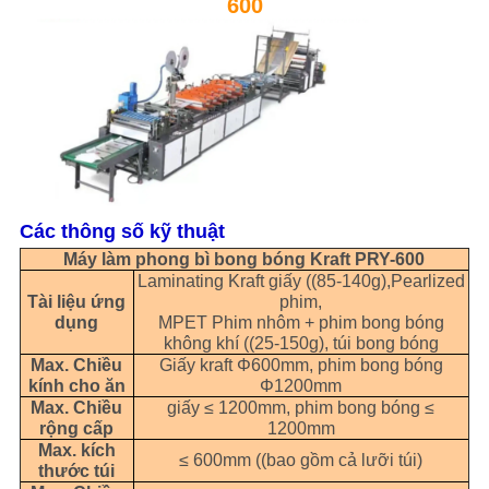
600
PRIVACY
POLICY
Các thông số kỹ thuật
Máy làm phong bì bong bóng Kraft PRY-600
Laminating Kraft giấy ((85-140g),Pearlized
Tài liệu ứng
phim,
dụng
MPET Phim nhôm + phim bong bóng
không khí ((25-150g), túi bong bóng
Max. Chiều
Giấy kraft Φ600mm, phim bong bóng
kính cho ăn
Φ1200mm
Max. Chiều
giấy ≤ 1200mm, phim bong bóng ≤
rộng cấp
1200mm
Max. kích
≤ 600mm ((bao gồm cả lưỡi túi)
thước túi