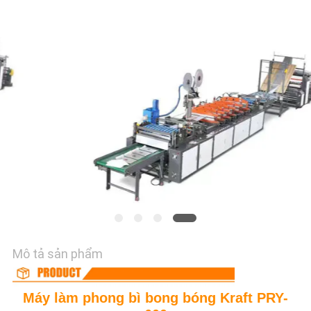
HỆ
CHÚNG
TÔI
YÊU
CẦU
BÁO
GIÁ
SƠ
ĐỒ
TRANG
Mô tả sản phẩm
WEB
Máy làm phong bì bong bóng Kraft PRY-