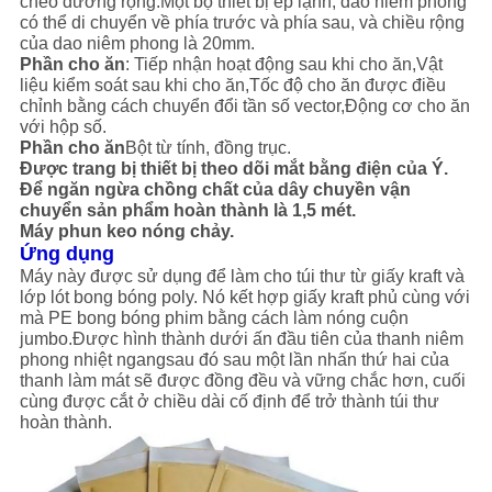
chéo đường rộng.Một bộ thiết bị ép lạnh, dao niêm phong
có thể di chuyển về phía trước và phía sau, và chiều rộng
của dao niêm phong là 20mm.
Phần cho ăn
: Tiếp nhận hoạt động sau khi cho ăn,Vật
liệu kiểm soát sau khi cho ăn,Tốc độ cho ăn được điều
chỉnh bằng cách chuyển đổi tần số vector,Động cơ cho ăn
với hộp số.
Phần cho ăn
Bột từ tính, đồng trục.
Được trang bị thiết bị theo dõi mắt bằng điện của Ý.
Để ngăn ngừa chồng chất của dây chuyền vận
chuyển sản phẩm hoàn thành là 1,5 mét.
Máy phun keo nóng chảy.
Ứng dụng
Máy này được sử dụng để làm cho túi thư từ giấy kraft và
lớp lót bong bóng poly. Nó kết hợp giấy kraft phủ cùng với
mà PE bong bóng phim bằng cách làm nóng cuộn
jumbo.Được hình thành dưới ấn đầu tiên của thanh niêm
phong nhiệt ngangsau đó sau một lần nhấn thứ hai của
thanh làm mát sẽ được đồng đều và vững chắc hơn, cuối
cùng được cắt ở chiều dài cố định để trở thành túi thư
hoàn thành.