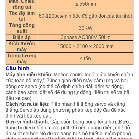
Max. Chiều
≤ 550mm
rộng túi
Tốc độ làm
60-120pcs/min (tốc độ gấp đôi của túi nhỏ)
túi
Tổng công
30KW
suất
Điện áp
3phase AC380V 50Hz
Kích thước
15000 × 2100 × 2000 mm
máy
Trọng lượng
4 tấn
máy
Cấu hình
Máy tính điều khiển
: Motion controller là điều khiển chính
của toàn bộ máy,5.7 inch giao diện máy cảm ứng và hai
động cơ servo (có thể cố định chiều dài, đếm tự động,
cảnh báo sớm, đặt số để dừng tự động,
Hiển thị số và bãi
đậu xe cao).
Cách rút ra tài liệu
: Tiếp nhận hệ thống servo và căng
thẳng,Servo áp dụng phương pháp kẹp dây đai để xác
định vật liệu kéo dài.
Đơn vị hình thành
: Gập cuộn bong bóng tổng hợp,Được
trang bị điều chỉnh micro-pull khí nén quang điện; chế độ
áp suất cơ học,Nó được trang bị 4 bộ thiết bị niêm phong