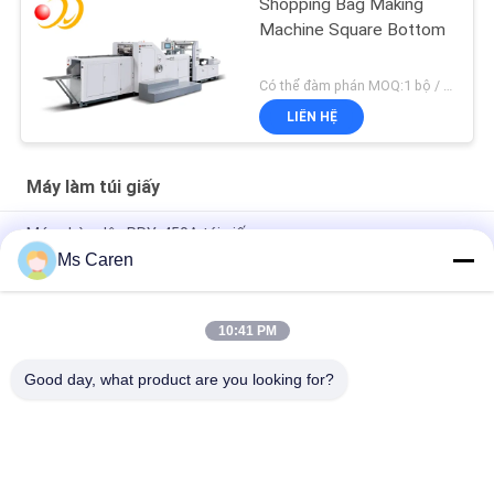
Shopping Bag Making
Machine Square Bottom
Có thể đàm phán MOQ:1 bộ / bộ
LIÊN HỆ
Máy làm túi giấy
Máy chèn dây PRY-450A túi giấy
Ms Caren
PRY-JD260 V hình dạng sắc bottom túi giấy thực phẩm làm
máy hình thành 380V
10:41 PM
PRY-JD350 V hình dạng túi giấy đáy sắc nét làm máy hình
thành cho đồ ăn nhẹ trái cây khô
Good day, what product are you looking for?
Danh mục phổ biến
Tất cả
các
Máy Làm Kẹp Thư 