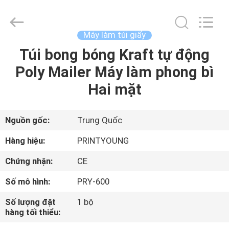
-
2026
Shanghai
Printyoung
International
Máy làm túi giấy
Industry
Co.,Ltd.
All
Túi bong bóng Kraft tự động
TRANG
Rights
Reserved.
Poly Mailer Máy làm phong bì
CHỦ
Hai mặt
CÁC
SẢN
Nguồn gốc:
Trung Quốc
PHẨM
Hàng hiệu:
PRINTYOUNG
Chứng nhận:
CE
VIDEO
Số mô hình:
PRY-600
VỀ
Số lượng đặt
1 bộ
hàng tối thiểu:
CHÚNG