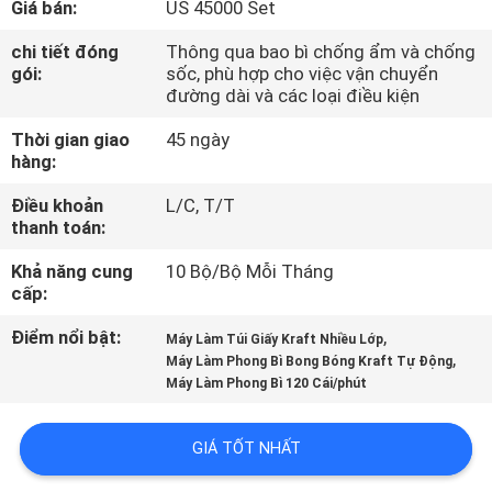
Giá bán:
US 45000 Set
TÔI
chi tiết đóng
Thông qua bao bì chống ẩm và chống
gói:
sốc, phù hợp cho việc vận chuyển
THAM
đường dài và các loại điều kiện
QUAN
Thời gian giao
45 ngày
NHÀ
hàng:
MÁY
Điều khoản
L/C, T/T
thanh toán:
KIỂM
Khả năng cung
10 Bộ/Bộ Mỗi Tháng
cấp:
SOÁT
Điểm nổi bật:
,
CHẤT
Máy Làm Túi Giấy Kraft Nhiều Lớp
,
Máy Làm Phong Bì Bong Bóng Kraft Tự Động
LƯỢNG
Máy Làm Phong Bì 120 Cái/phút
LIÊN
GIÁ TỐT NHẤT