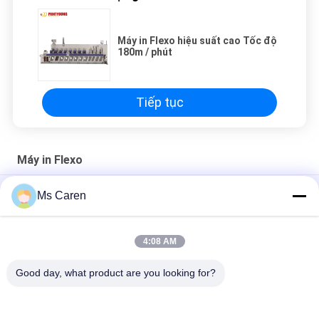
Máy in Flexo hiệu suất cao Tốc độ
180m / phút
Tiếp tục
Máy in Flexo
PRY4-1000 Máy in Flexo bốn màu
Ms Caren
Máy in Flexo kỹ thuật số PRY430F Máy làm tấm CTP
4:08 AM
PRY-D1224 Tốc độ cao tự động đầy đủ 4 màu Flexo in Slotting
Die cắt máy xếp chồng
Good day, what product are you looking for?
Danh mục phổ biến
Tất cả