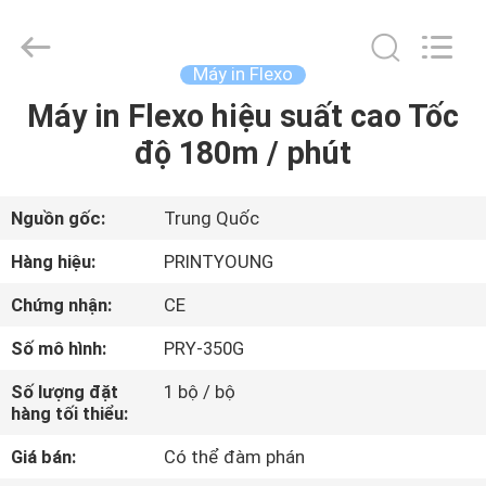
-
2026
Shanghai
Printyoung
International
Máy in Flexo
Industry
Co.,Ltd.
All
Máy in Flexo hiệu suất cao Tốc
TRANG
Rights
Reserved.
độ 180m / phút
CHỦ
CÁC
Nguồn gốc:
Trung Quốc
SẢN
Hàng hiệu:
PRINTYOUNG
PHẨM
Chứng nhận:
CE
Số mô hình:
PRY-350G
VIDEO
Số lượng đặt
1 bộ / bộ
hàng tối thiểu:
VỀ
Giá bán:
Có thể đàm phán
CHÚNG