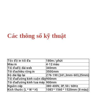
Các thông số kỹ thuật
Tốc độ in tối đa
180m / phút
Màu in
4-12 màu
Tối đađộ dài web
340mm
Tối đachiều rộng in
350Gmm
Độ dài lặp lại
Z76-190 (241,3mm-603,25mm)
Tối đađường kính cuộn dây
900mm
Tối đađường kính tua máy
900mm
Nguồn cấp
380-400V, 3P, 50 / 60Hz
Kích thước (L * W * H)
1083 * 1560 * 1520mm (8 màu)