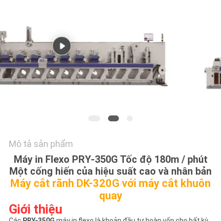
HỆ
CHÚNG
TÔI
YÊU
CẦU
BÁO
GIÁ
Mô tả sản phẩm
SƠ
Máy in Flexo PRY-350G Tốc độ 180m / phút
ĐỒ
Một cống hiến của hiệu suất cao và nhân bản
TRANG
Máy cắt rãnh DK-320G với máy cắt khuôn
quay
WEB
Giới thiệu
Các
PRY-350G
máy in flexo là khoản đầu tư hoàn vốn cho bất kỳ