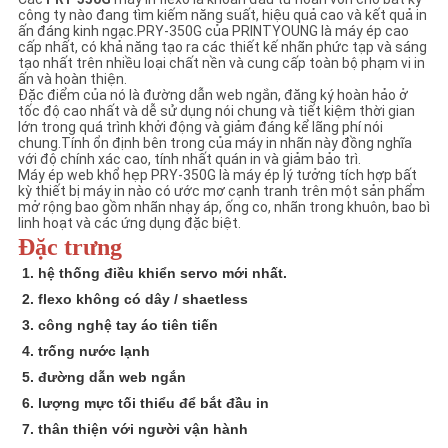
PRIVACY
công ty nào đang tìm kiếm năng suất, hiệu quả cao và kết quả in
ấn đáng kinh ngạc.PRY-350G của PRINTYOUNG là máy ép cao
POLICY
cấp nhất, có khả năng tạo ra các thiết kế nhãn phức tạp và sáng
tạo nhất trên nhiều loại chất nền và cung cấp toàn bộ phạm vi in ​​
ấn và hoàn thiện.
Đặc điểm của nó là đường dẫn web ngắn, đăng ký hoàn hảo ở
tốc độ cao nhất và dễ sử dụng nói chung và tiết kiệm thời gian
lớn trong quá trình khởi động và giảm đáng kể lãng phí nói
chung.Tính ổn định bên trong của máy in nhãn này đồng nghĩa
với độ chính xác cao, tính nhất quán in và giảm bảo trì.
Máy ép web khổ hẹp PRY-350G là máy ép lý tưởng tích hợp bất
kỳ thiết bị máy in nào có ước mơ cạnh tranh trên một sản phẩm
mở rộng bao gồm nhãn nhạy áp, ống co, nhãn trong khuôn, bao bì
linh hoạt và các ứng dụng đặc biệt.
Đặc trưng
1. hệ thống điều khiển servo mới nhất.
2. flexo không có dây / shaetless
3. công nghệ tay áo tiên tiến
4. trống nước lạnh
5. đường dẫn web ngắn
6. lượng mực tối thiểu để bắt đầu in
7. thân thiện với người vận hành