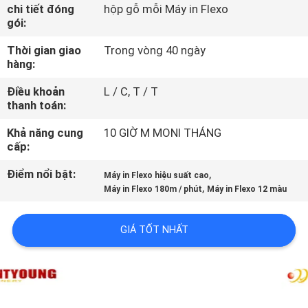
TÔI
chi tiết đóng
hộp gỗ mỗi Máy in Flexo
gói:
Thời gian giao
Trong vòng 40 ngày
THAM
hàng:
QUAN
Điều khoản
L / C, T / T
NHÀ
thanh toán:
MÁY
Khả năng cung
10 GIỜ M MONI THÁNG
cấp:
KIỂM
Điểm nổi bật:
,
Máy in Flexo hiệu suất cao
,
SOÁT
Máy in Flexo 180m / phút
Máy in Flexo 12 màu
CHẤT
GIÁ TỐT NHẤT
LƯỢNG
LIÊN